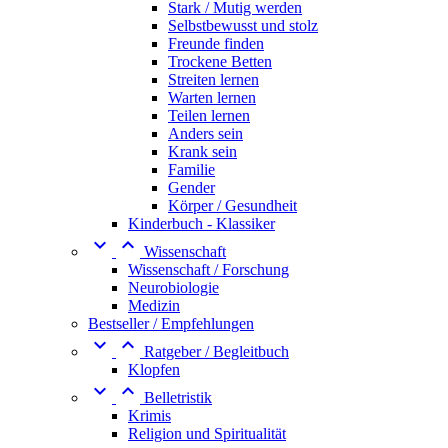
Stark / Mutig werden
Selbstbewusst und stolz
Freunde finden
Trockene Betten
Streiten lernen
Warten lernen
Teilen lernen
Anders sein
Krank sein
Familie
Gender
Körper / Gesundheit
Kinderbuch - Klassiker


Wissenschaft
Wissenschaft / Forschung
Neurobiologie
Medizin
Bestseller / Empfehlungen


Ratgeber / Begleitbuch
Klopfen


Belletristik
Krimis
Religion und Spiritualität