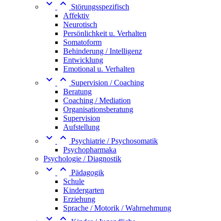


Störungsspezifisch
Affektiv
Neurotisch
Persönlichkeit u. Verhalten
Somatoform
Behinderung / Intelligenz
Entwicklung
Emotional u. Verhalten


Supervision / Coaching
Beratung
Coaching / Mediation
Organisationsberatung
Supervision
Aufstellung


Psychiatrie / Psychosomatik
Psychopharmaka
Psychologie / Diagnostik


Pädagogik
Schule
Kindergarten
Erziehung
Sprache / Motorik / Wahrnehmung

