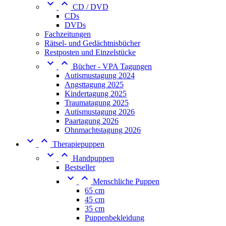


CD / DVD
CDs
DVDs
Fachzeitungen
Rätsel- und Gedächtnisbücher
Restposten und Einzelstücke


Bücher - VPA Tagungen
Autismustagung 2024
Angsttagung 2025
Kindertagung 2025
Traumatagung 2025
Autismustagung 2026
Paartagung 2026
Ohnmachtstagung 2026


Therapiepuppen


Handpuppen
Bestseller


Menschliche Puppen
65 cm
45 cm
35 cm
Puppenbekleidung