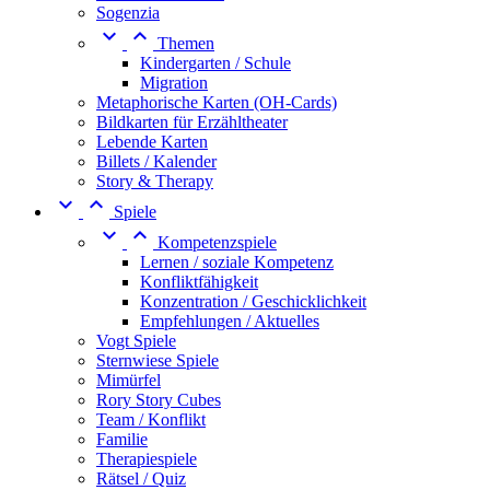
Sogenzia


Themen
Kindergarten / Schule
Migration
Metaphorische Karten (OH-Cards)
Bildkarten für Erzähltheater
Lebende Karten
Billets / Kalender
Story & Therapy


Spiele


Kompetenzspiele
Lernen / soziale Kompetenz
Konfliktfähigkeit
Konzentration / Geschicklichkeit
Empfehlungen / Aktuelles
Vogt Spiele
Sternwiese Spiele
Mimürfel
Rory Story Cubes
Team / Konflikt
Familie
Therapiespiele
Rätsel / Quiz