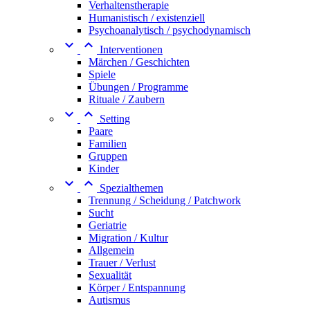
Verhaltenstherapie
Humanistisch / existenziell
Psychoanalytisch / psychodynamisch


Interventionen
Märchen / Geschichten
Spiele
Übungen / Programme
Rituale / Zaubern


Setting
Paare
Familien
Gruppen
Kinder


Spezialthemen
Trennung / Scheidung / Patchwork
Sucht
Geriatrie
Migration / Kultur
Allgemein
Trauer / Verlust
Sexualität
Körper / Entspannung
Autismus