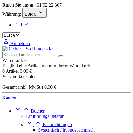
Rufen Sie uns an:
01/92 22 307

Währung:
EUR €
EUR €

Anmelden
Warenkorb
0
Es gibt keine Artikel mehr in Ihrem Warenkorb
0 Artikel
0,00 €
Versand
kostenlos
Gesamt (inkl. MwSt.)
0,00 €
Kaufen


Bücher
Einführungsliteratur


Fachrichtungen
Systemisch / hypnosystemisch