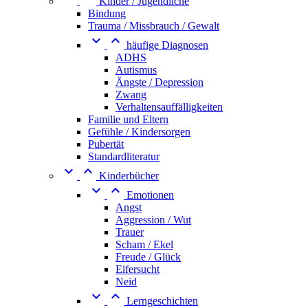
Kinder / Jugendliche
Bindung
Trauma / Missbrauch / Gewalt


häufige Diagnosen
ADHS
Autismus
Ängste / Depression
Zwang
Verhaltensauffälligkeiten
Familie und Eltern
Gefühle / Kindersorgen
Pubertät
Standardliteratur


Kinderbücher


Emotionen
Angst
Aggression / Wut
Trauer
Scham / Ekel
Freude / Glück
Eifersucht
Neid


Lerngeschichten