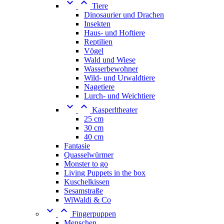


Tiere
Dinosaurier und Drachen
Insekten
Haus- und Hoftiere
Reptilien
Vögel
Wald und Wiese
Wasserbewohner
Wild- und Urwaldtiere
Nagetiere
Lurch- und Weichtiere


Kasperltheater
25 cm
30 cm
40 cm
Fantasie
Quasselwürmer
Monster to go
Living Puppets in the box
Kuschelkissen
Sesamstraße
WiWaldi & Co


Fingerpuppen
Menschen