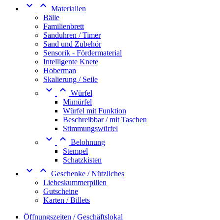


Materialien
Bälle
Familienbrett
Sanduhren / Timer
Sand und Zubehör
Sensorik - Fördermaterial
Intelligente Knete
Hoberman
Skalierung / Seile


Würfel
Mimürfel
Würfel mit Funktion
Beschreibbar / mit Taschen
Stimmungswürfel


Belohnung
Stempel
Schatzkisten


Geschenke / Nützliches
Liebeskummerpillen
Gutscheine
Karten / Billets
Öffnungszeiten / Geschäftslokal