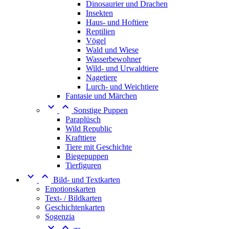
Dinosaurier und Drachen
Insekten
Haus- und Hoftiere
Reptilien
Vögel
Wald und Wiese
Wasserbewohner
Wild- und Urwaldtiere
Nagetiere
Lurch- und Weichtiere
Fantasie und Märchen


Sonstige Puppen
Paraplüsch
Wild Republic
Krafttiere
Tiere mit Geschichte
Biegepuppen
Tierfiguren


Bild- und Textkarten
Emotionskarten
Text- / Bildkarten
Geschichtenkarten
Sogenzia

