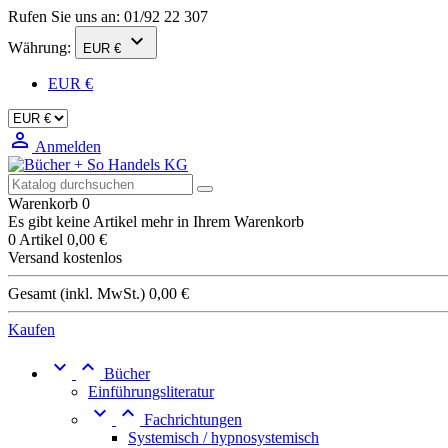
Rufen Sie uns an:
01/92 22 307

Währung:
EUR €
EUR €

Anmelden
Warenkorb
0
Es gibt keine Artikel mehr in Ihrem Warenkorb
0 Artikel
0,00 €
Versand
kostenlos
Gesamt (inkl. MwSt.)
0,00 €
Kaufen


Bücher
Einführungsliteratur


Fachrichtungen
Systemisch / hypnosystemisch