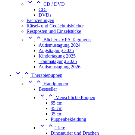


CD / DVD
CDs
DVDs
Fachzeitungen
Rätsel- und Gedächtnisbücher
Restposten und Einzelstücke


Bücher - VPA Tagungen
Autismustagung 2024
Angsttagung 2025
Kindertagung 2025
Traumatagung 2025
Autismustagung 2026


Therapiepuppen


Handpuppen
Bestseller


Menschliche Puppen
65 cm
45 cm
35 cm
Puppenbekleidung


Tiere
Dinosaurier und Drachen