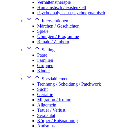
Verhaltenstherapie
Humanistisch / existenziell
Psychoanalytisch / psychodynamisch


Interventionen
Märchen / Geschichten
Spiele
Übungen / Programme
Rituale / Zaubern


Setting
Paare
Familien
Gruppen
Kinder


Spezialthemen
Trennung / Scheidung / Patchwork
Sucht
Geriatrie
Migration / Kultur
Allgemein
Trauer / Verlust
Sexualität
Körper / Entspannung
Autismus