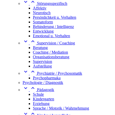


Störungsspezifisch
Affektiv
Neurotisch
Persönlichkeit u. Verhalten
Somatoform
Behinderung / Intelligenz
Entwicklung
Emotional u. Verhalten


Supervision / Coaching
Beratung
Coaching / Mediation
Organisationsberatung
Supervision
Aufstellung


Psychiatrie / Psychosomatik
Psychopharmaka
Psychologie / Diagnostik


Pädagogik
Schule
Kindergarten
Erziehung
Sprache / Motorik / Wahrnehmung

