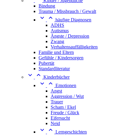
Kinder / Jugendliche
Bindung
Trauma / Missbrauch / Gewalt


häufige Diagnosen
ADHS
Autismus
Ängste / Depression
Zwang
Verhaltensauffälligkeiten
Familie und Eltern
Gefühle / Kindersorgen
Pubertät
Standardliteratur


Kinderbücher


Emotionen
Angst
Aggression / Wut
Trauer
Scham / Ekel
Freude / Glück
Eifersucht
Neid


Lerngeschichten