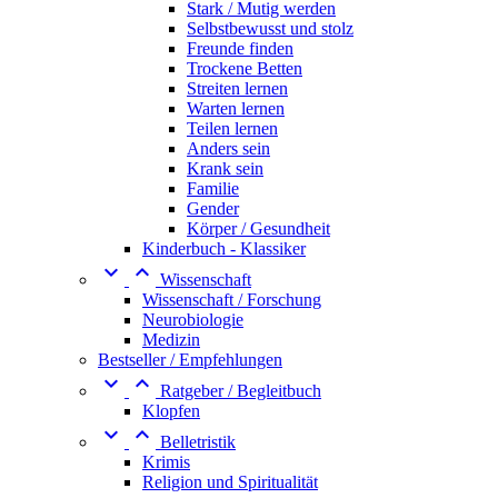
Stark / Mutig werden
Selbstbewusst und stolz
Freunde finden
Trockene Betten
Streiten lernen
Warten lernen
Teilen lernen
Anders sein
Krank sein
Familie
Gender
Körper / Gesundheit
Kinderbuch - Klassiker


Wissenschaft
Wissenschaft / Forschung
Neurobiologie
Medizin
Bestseller / Empfehlungen


Ratgeber / Begleitbuch
Klopfen


Belletristik
Krimis
Religion und Spiritualität