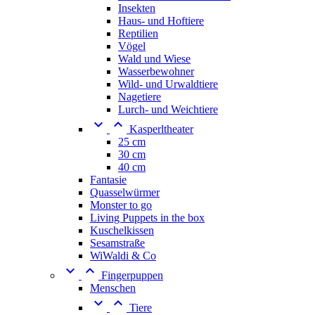
Insekten
Haus- und Hoftiere
Reptilien
Vögel
Wald und Wiese
Wasserbewohner
Wild- und Urwaldtiere
Nagetiere
Lurch- und Weichtiere


Kasperltheater
25 cm
30 cm
40 cm
Fantasie
Quasselwürmer
Monster to go
Living Puppets in the box
Kuschelkissen
Sesamstraße
WiWaldi & Co


Fingerpuppen
Menschen


Tiere